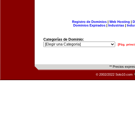
Registro de Dominios
|
Web Hosting
|
D
Dominios Expirados
|
Industrias
|
Indu
Categorías de Dominio:
[Pág. princi
** Precios expre
© 2002/2022 Solo10.com