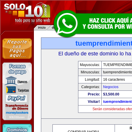
tuemprendimien
El dueño de este dominio lo ha
Mayusculas:
TUEMPRENDIMI
Minusculas:
tuemprendimient
Longitud:
16 caracteres
Categorias:
Negocios
Precio:
$3,500.00
Visitar!
tuemprendimien
Serán consideradas ofer
R