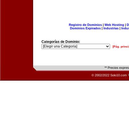
Registro de Dominios
|
Web Hosting
|
D
Dominios Expirados
|
Industrias
|
Indu
Categorías de Dominio:
[Pág. princi
** Precios expre
© 2002/2022 Solo10.com