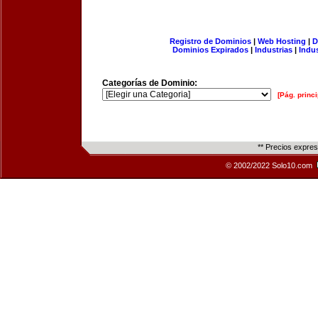
Registro de Dominios
|
Web Hosting
|
D
Dominios Expirados
|
Industrias
|
Indu
Categorías de Dominio:
[Pág. princi
** Precios expre
© 2002/2022 Solo10.com