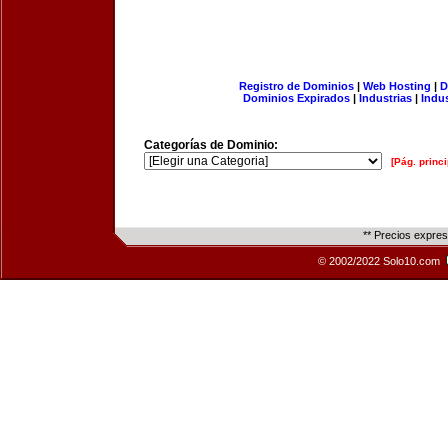
Registro de Dominios
|
Web Hosting
|
D
Dominios Expirados
|
Industrias
|
Indu
Categorías de Dominio:
[Pág. princi
** Precios expre
© 2002/2022 Solo10.com